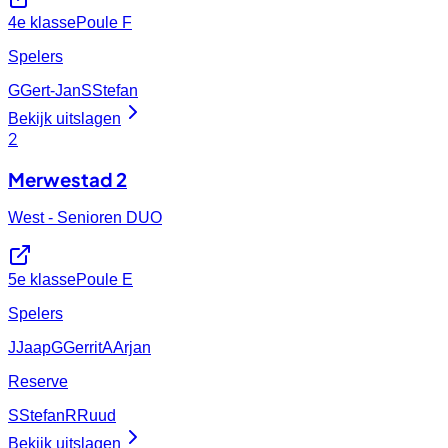
4e klasse
Poule F
Spelers
G
Gert-Jan
S
Stefan
Bekijk uitslagen
2
Merwestad 2
West - Senioren DUO
5e klasse
Poule E
Spelers
J
Jaap
G
Gerrit
A
Arjan
Reserve
S
Stefan
R
Ruud
Bekijk uitslagen