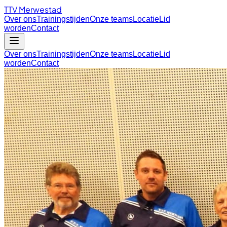
TTV Merwestad
Over ons
Trainingstijden
Onze teams
Locatie
Lid
worden
Contact
Over ons
Trainingstijden
Onze teams
Locatie
Lid
worden
Contact